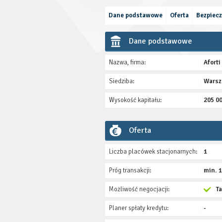
Dane podstawowe
Oferta
Bezpiec
Dane podstawowe
Nazwa, firma:
Afort
Siedziba:
Wars
Wysokość kapitału:
205 0
Oferta
Liczba placówek stacjonarnych:
1
Próg transakcji:
min. 
Możliwość negocjacji:
T
Planer spłaty kredytu:
-