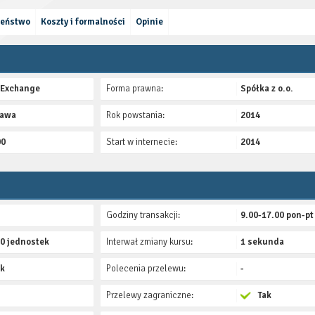
zeństwo
Koszty i formalności
Opinie
i Exchange
Forma prawna:
Spółka z o.o.
zawa
Rok powstania:
2014
00
Start w internecie:
2014
Godziny transakcji:
9.00-17.00 pon-pt
10 jednostek
Interwał zmiany kursu:
1 sekunda
ak
Polecenia przelewu:
-
Przelewy zagraniczne:
Tak