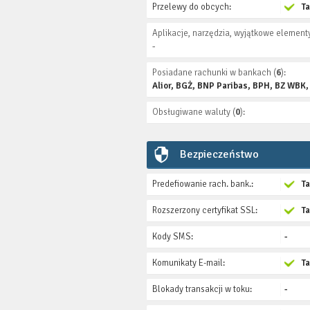
Przelewy do obcych:
T
Aplikacje, narzędzia, wyjątkowe elementy
-
Posiadane rachunki w bankach (
6
):
Alior, BGŻ, BNP Paribas, BPH, BZ WBK
Obsługiwane waluty (
0
):
Bezpieczeństwo
Predefiowanie rach. bank.:
T
Rozszerzony certyfikat SSL:
T
Kody SMS:
-
Komunikaty E-mail:
T
Blokady transakcji w toku:
-