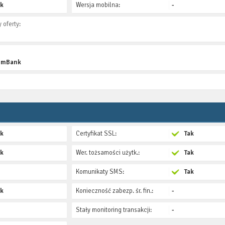
ak
Wersja mobilna:
-
 oferty:
, mBank
ak
Certyfikat SSL:
Tak
ak
Wer. tożsamości użytk.:
Tak
Komunikaty SMS:
Tak
ak
Konieczność zabezp. śr. fin.:
-
Stały monitoring transakcji:
-