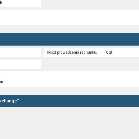
ak
Koszt prowadzenia rachunku:
0 zł
nu
Exchange"