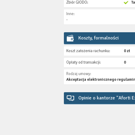
Zbiór GIODO:
T
Inne:
-
Koszty, formalności
Koszt założenia rachunku:
0 zł
Opłaty od transakcji:
0
Rodzaj umowy:
Akceptacja elektronicznego regulami
Opinie o kantorze "Aforti 