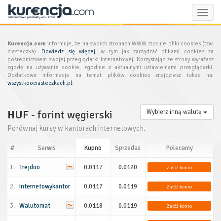
Toggle
naviga
Kurencja.com
informuje, że na swoich stronach WWW stosuje pliki cookies (tzw.
ciasteczka).
Dowiedz się więcej
, w tym jak zarządzać plikami cookies za
pośrednictwem swojej przeglądarki internetowej. Korzystając ze strony wyrażasz
zgodę na używanie cookie, zgodnie z aktualnymi ustawieniami przeglądarki.
Dodatkowe informacje na temat plików cookies znajdziesz także na:
wszystkoociasteczkach.pl
.
HUF
- forint węgierski
Wybierz inną walutę
Porównaj kursy w kantorach internetowych.
#
Serwis
Kupno
Sprzedaż
Polecamy
1.
Trejdoo
0.0117
0.0120
Załóż konto
2.
Internetowykantor
0.0117
0.0119
Załóż konto
3.
Walutomat
0.0118
0.0119
Załóż konto