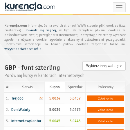
Toggle
naviga
Kurencja.com
informuje, że na swoich stronach WWW stosuje pliki cookies (tzw.
ciasteczka).
Dowiedz się więcej
, w tym jak zarządzać plikami cookies za
pośrednictwem swojej przeglądarki internetowej. Korzystając ze strony wyrażasz
zgodę na używanie cookie, zgodnie z aktualnymi ustawieniami przeglądarki.
Dodatkowe informacje na temat plików cookies znajdziesz także na:
wszystkoociasteczkach.pl
.
GBP
- funt szterling
Wybierz inną walutę
Porównaj kursy w kantorach internetowych.
#
Serwis
Kupno
Sprzedaż
Polecamy
1.
Trejdoo
5.0034
5.0457
Załóż konto
2.
DomWaluty
5.0039
5.0373
Załóż konto
3.
Internetowykantor
5.0045
5.0445
Załóż konto