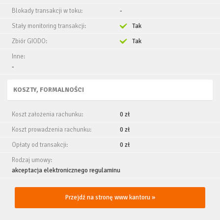
Blokady transakcji w toku:
-
Stały monitoring transakcji:
Tak
Zbiór GIODO:
Tak
Inne:
-
KOSZTY, FORMALNOŚCI
Koszt założenia rachunku:
0 zł
Koszt prowadzenia rachunku:
0 zł
Opłaty od transakcji:
0 zł
Rodzaj umowy:
akceptacja elektronicznego regulaminu
Przejdź na stronę www kantoru »