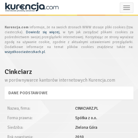
Toggle
naviga
Kurencja.com
informuje, że na swoich stronach WWW stosuje pliki cookies (tzw.
ciasteczka).
Dowiedz się więcej
, w tym jak zarządzać plikami cookies za
pośrednictwem swojej przeglądarki internetowej. Korzystając ze strony wyrażasz
zgodę na używanie cookie, zgodnie z aktualnymi ustawieniami przeglądarki.
Dodatkowe informacje na temat plików cookies znajdziesz także na:
wszystkoociasteczkach.pl
.
Cinkciarz
w porównywarce kantorów internetowych Kurencja.com
DANE PODSTAWOWE
Nazwa, firma:
CINKCIARZ.PL
Forma prawna:
Spółka z o.o.
Siedziba:
Zielona Góra
Rok powstania:
2010