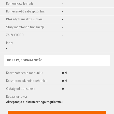
Komunikaty E-mail:
-
Konieczność zabezp. śr. fin.:
-
Blokady transakcji w toku:
-
Stały monitoring transakcji:
-
Zbiór GIODO:
-
Inne:
-
KOSZTY, FORMALNOŚCI
Koszt założenia rachunku:
0 zł
Koszt prowadzenia rachunku:
0 zł
Opłaty od transakcji:
0
Rodzaj umowy:
Akceptacja elektronicznego regulaminu