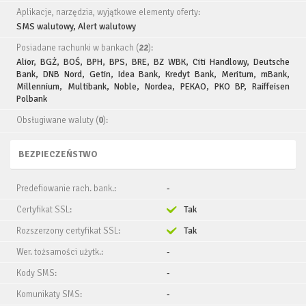
Aplikacje, narzędzia, wyjątkowe elementy oferty:
SMS walutowy, Alert walutowy
Posiadane rachunki w bankach (
22
):
Alior, BGŻ, BOŚ, BPH, BPS, BRE, BZ WBK, Citi Handlowy, Deutsche
Bank, DNB Nord, Getin, Idea Bank, Kredyt Bank, Meritum, mBank,
Millennium, Multibank, Noble, Nordea, PEKAO, PKO BP, Raiffeisen
Polbank
Obsługiwane waluty (
0
):
BEZPIECZEŃSTWO
Predefiowanie rach. bank.:
-
Certyfikat SSL:
Tak
Rozszerzony certyfikat SSL:
Tak
Wer. tożsamości użytk.:
-
Kody SMS:
-
Komunikaty SMS:
-