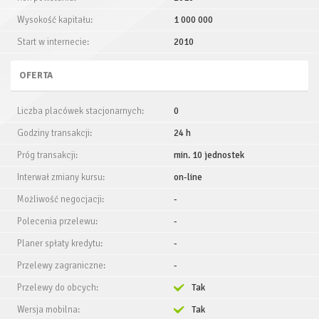
Wysokość kapitału:
1 000 000
Start w internecie:
2010
OFERTA
Liczba placówek stacjonarnych:
0
Godziny transakcji:
24 h
Próg transakcji:
min. 10 jednostek
Interwał zmiany kursu:
on-line
Możliwość negocjacji:
-
Polecenia przelewu:
-
Planer spłaty kredytu:
-
Przelewy zagraniczne:
-
Przelewy do obcych:
Tak
Wersja mobilna:
Tak