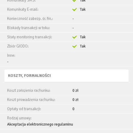
Komunikaty SMS:
Tak
Komunikaty E-mail:
Tak
Konieczność zabezp. śr. fin.:
-
Blokady transakcji w toku:
-
Stały monitoring transakcji:
Tak
Zbiór GIODO:
Tak
Inne:
-
KOSZTY, FORMALNOŚCI
Koszt założenia rachunku:
0 zł
Koszt prowadzenia rachunku:
0 zł
Opłaty od transakcji:
0
Rodzaj umowy:
Akceptacja elektronicznego regulaminu