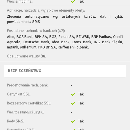
Wersja mobilna:
Tak
Aplikacje, narzędzia, wyjątkowe elementy oferty:
Zlecenia automatyczne: wg ustalonych kursów, dat i cykli,
powiadomienia SMS
Posiadane rachunki w bankach (
17
):
Alior, BOŚ Bank, BPH SA, BGŻ, Pekao SA, BZ WBK, BNP Paribas, Credit
Agricole, Deutsche Bank, Idea Bank, Lions Bank, ING Bank Śląski,
mBank, Millenium, PKO BP SA, Raiffeisen Polbank,
Obsługiwane waluty (
0
):
BEZPIECZEŃSTWO
Predefiowanie rach. bank.:
-
Certyfikat SSL:
Tak
Rozszerzony certyfikat SSL:
Tak
Wer. tożsamości użytk.:
-
Kody SMS:
Tak