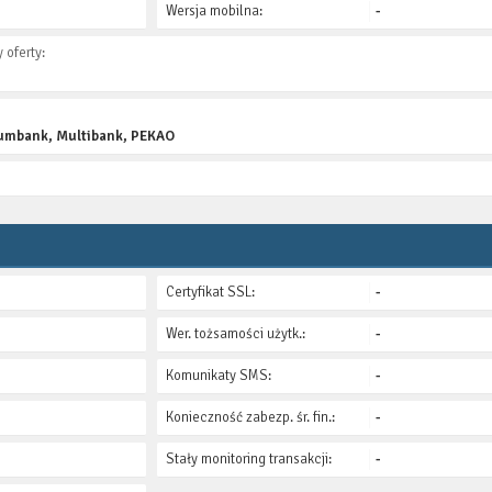
Wersja mobilna:
-
 oferty:
itumbank, Multibank, PEKAO
Certyfikat SSL:
-
Wer. tożsamości użytk.:
-
Komunikaty SMS:
-
Konieczność zabezp. śr. fin.:
-
Stały monitoring transakcji:
-