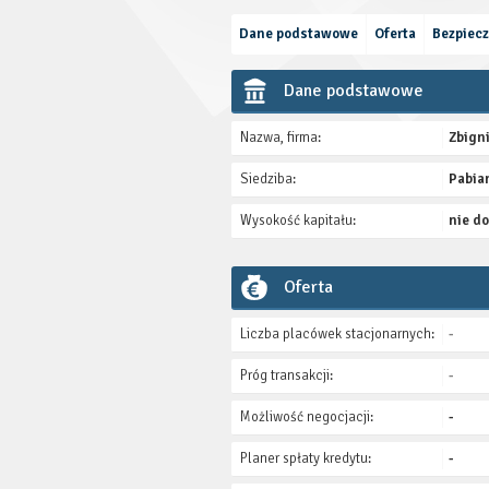
Dane podstawowe
Oferta
Bezpiec
Dane podstawowe
Nazwa, firma:
Zbign
Siedziba:
Pabia
Wysokość kapitału:
nie do
Oferta
Liczba placówek stacjonarnych:
-
Próg transakcji:
-
Możliwość negocjacji:
-
Planer spłaty kredytu:
-