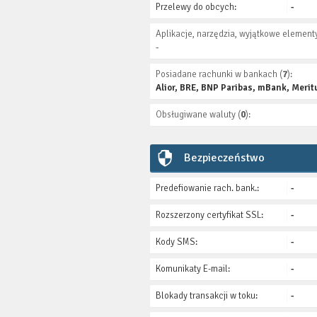
Przelewy do obcych:
-
Aplikacje, narzędzia, wyjątkowe elementy
-
Posiadane rachunki w bankach (
7
):
Alior, BRE, BNP Paribas, mBank, Mer
Obsługiwane waluty (
0
):
Bezpieczeństwo
Predefiowanie rach. bank.:
-
Rozszerzony certyfikat SSL:
-
Kody SMS:
-
Komunikaty E-mail:
-
Blokady transakcji w toku:
-