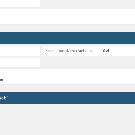
Koszt prowadzenia rachunku:
0 zł
nu
Web"