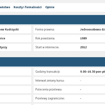
zeństwo
Koszty i formalności
Opinie
iew Kudrzycki
Forma prawna:
Jednoosobowa dzi
nice
Rok powstania:
1989
tyczy
Start w internecie:
2012
Godziny transakcji:
9.00–16.30 pon-pt
Interwał zmiany kursu:
-
Polecenia przelewu:
-
Przelewy zagraniczne:
-