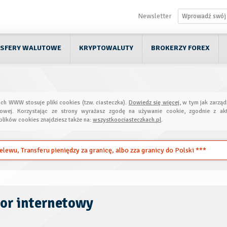
Newsletter
SFERY WALUTOWE
KRYPTOWALUTY
BROKERZY FOREX
ach WWW stosuje pliki cookies (tzw. ciasteczka).
Dowiedz się więcej
, w tym jak zarząd
towej. Korzystając ze strony wyrażasz zgodę na używanie cookie, zgodnie z akt
plików cookies znajdziesz także na:
wszystkoociasteczkach.pl
.
ewu, Transferu pieniędzy za granicę, albo zza granicy do Polski ***
or internetowy