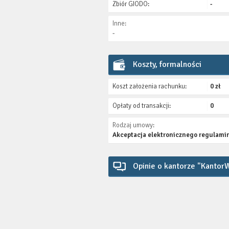
Zbiór GIODO:
-
Inne:
-
Koszty, formalności
Koszt założenia rachunku:
0 zł
Opłaty od transakcji:
0
Rodzaj umowy:
Akceptacja elektronicznego regulami
Opinie o kantorze "Kantor