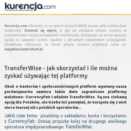
Kurencja.com
informuje, że na swoich stronach WWW stosuje pliki cookies (tzw.
ciasteczka).
Dowiedz się więcej
, w tym jak zarządzać plikami cookies za
pośrednictwem swojej przeglądarki internetowej. Korzystając ze strony wyrażasz
zgodę na używanie cookie, zgodnie z aktualnymi ustawieniami przeglądarki.
Dodatkowe informacje na temat plików cookies znajdziesz także na:
wszystkoociasteczkach.pl
.
TransferWise - jak skorzystać i ile można
zyskać używając tej platformy
Obok e-kantorów i społecznościowych platform wymiany nasza
porównywarka zawiera także dwie zagraniczne platformy
walutowe: CurrencyFair i właśnie TransferWise. Są one ciekawą
opcją dla Polaków, ale trzeba też pamiętać, że korzysta się z nich
nieco inaczej niż z polskich operatorów...
Jakiś czas temu
pisaliśmy o zakładaniu konta i korzystaniu
CurrencyFair
z
. Dzisiaj przyszła kolej na drugiego wielkiego
TransferWise.
operatora międzynarodowego: