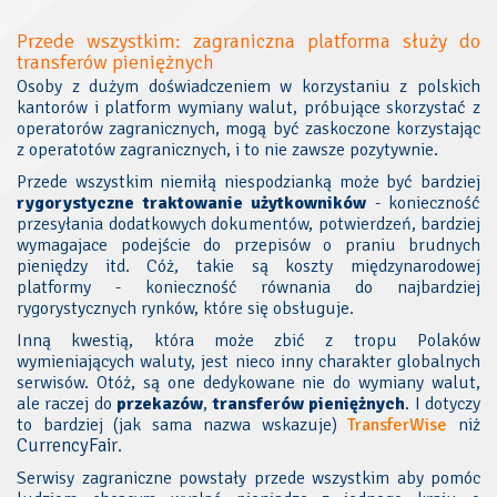
Przede wszystkim: zagraniczna platforma służy do
transferów pieniężnych
Osoby z dużym doświadczeniem w korzystaniu z polskich
kantorów i platform wymiany walut, próbujące skorzystać z
operatorów zagranicznych, mogą być zaskoczone korzystając
z operatotów zagranicznych, i to nie zawsze pozytywnie.
Przede wszystkim niemiłą niespodzianką może być bardziej
rygorystyczne traktowanie użytkowników
- konieczność
przesyłania dodatkowych dokumentów, potwierdzeń, bardziej
wymagajace podejście do przepisów o praniu brudnych
pieniędzy itd. Cóż, takie są koszty międzynarodowej
platformy - konieczność równania do najbardziej
rygorystycznych rynków, które się obsługuje.
Inną kwestią, która może zbić z tropu Polaków
wymieniających waluty, jest nieco inny charakter globalnych
serwisów. Otóż, są one dedykowane nie do wymiany walut,
ale raczej do
przekazów
,
transferów pieniężnych
. I dotyczy
to bardziej (jak sama nazwa wskazuje)
TransferWise
niż
CurrencyFair
.
Serwisy zagraniczne powstały przede wszystkim aby pomóc