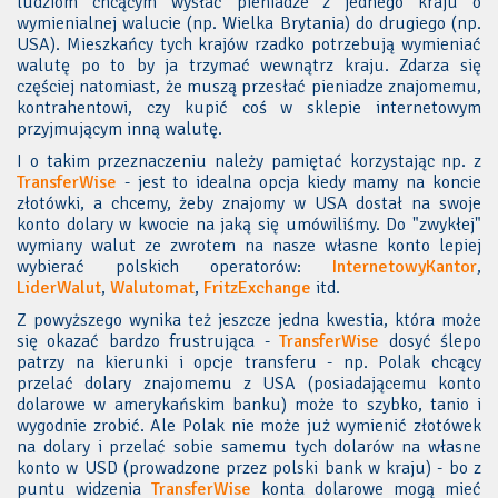
ludziom chcącym wysłać pieniadze z jednego kraju o
wymienialnej walucie (np. Wielka Brytania) do drugiego (np.
USA). Mieszkańcy tych krajów rzadko potrzebują wymieniać
walutę po to by ja trzymać wewnątrz kraju. Zdarza się
częściej natomiast, że muszą przesłać pieniadze znajomemu,
kontrahentowi, czy kupić coś w sklepie internetowym
przyjmującym inną walutę.
I o takim przeznaczeniu należy pamiętać korzystając np. z
TransferWise
- jest to idealna opcja kiedy mamy na koncie
złotówki, a chcemy, żeby znajomy w USA dostał na swoje
konto dolary w kwocie na jaką się umówiliśmy. Do "zwykłej"
wymiany walut ze zwrotem na nasze własne konto lepiej
wybierać polskich operatorów:
InternetowyKantor
,
LiderWalut
,
Walutomat
,
FritzExchange
itd.
Z powyższego wynika też jeszcze jedna kwestia, która może
się okazać bardzo frustrująca -
TransferWise
dosyć ślepo
patrzy na kierunki i opcje transferu - np. Polak chcący
przelać dolary znajomemu z USA (posiadającemu konto
dolarowe w amerykańskim banku) może to szybko, tanio i
wygodnie zrobić. Ale Polak nie może już wymienić złotówek
na dolary i przelać sobie samemu tych dolarów na własne
konto w USD (prowadzone przez polski bank w kraju) - bo z
puntu widzenia
TransferWise
konta dolarowe mogą mieć