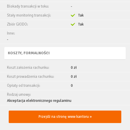
Blokady transakcji w toku:
-
Stały monitoring transakcji:
Tak
Zbiór GIODO:
Tak
Inne:
-
KOSZTY, FORMALNOŚCI
Koszt założenia rachunku:
0 zł
Koszt prowadzenia rachunku:
0 zł
Opłaty od transakcji:
0
Rodzaj umowy:
Akceptacja elektronicznego regulaminu
Przejdź na stronę www kantoru »