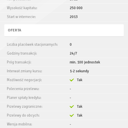
Wysokość kapitału:
250 000
Start w internecie:
2013
OFERTA
Liczba placówek stacjonarnych:
0
Godziny transakcji:
24/7
Próg transakcji:
min. 100 jednostek
Interwał zmiany kursu:
1-2 sekundy
Możliwość negocjacji:
Tak
Polecenia przelewu:
-
Planer spłaty kredytu:
-
Przelewy zagraniczne:
Tak
Przelewy do obcych:
Tak
Wersja mobilna:
-