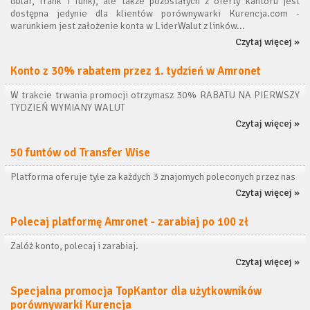
dolar, frank i funk), ale także pozostałych z oferty kantoru jest
dostępna jedynie dla klientów porównywarki Kurencja.com -
warunkiem jest założenie konta w LiderWalut z linków...
Czytaj więcej »
Konto z 30% rabatem przez 1. tydzień w Amronet
W trakcie trwania promocji otrzymasz 30% RABATU NA PIERWSZY
TYDZIEŃ WYMIANY WALUT
Czytaj więcej »
50 funtów od Transfer Wise
Platforma oferuje tyle za każdych 3 znajomych poleconych przez nas
Czytaj więcej »
Polecaj platformę Amronet - zarabiaj po 100 zł
Zalóż konto, polecaj i zarabiaj.
Czytaj więcej »
Specjalna promocja TopKantor dla użytkowników
porównywarki Kurencja