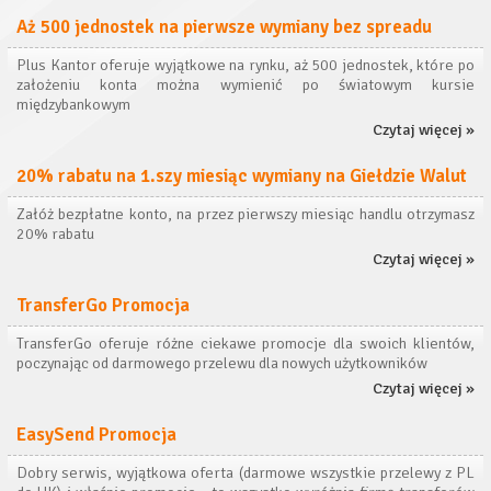
Aż 500 jednostek na pierwsze wymiany bez spreadu
Plus Kantor oferuje wyjątkowe na rynku, aż 500 jednostek, które po
założeniu konta można wymienić po światowym kursie
międzybankowym
Czytaj więcej »
20% rabatu na 1.szy miesiąc wymiany na Giełdzie Walut
Załóż bezpłatne konto, na przez pierwszy miesiąc handlu otrzymasz
20% rabatu
Czytaj więcej »
TransferGo Promocja
TransferGo oferuje różne ciekawe promocje dla swoich klientów,
poczynając od darmowego przelewu dla nowych użytkowników
Czytaj więcej »
EasySend Promocja
Dobry serwis, wyjątkowa oferta (darmowe wszystkie przelewy z PL