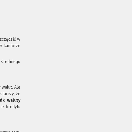
szczędzić w
 w kantorze
o średniego
 walut. Ale
starczy, że
nik waluty
ie kredytu