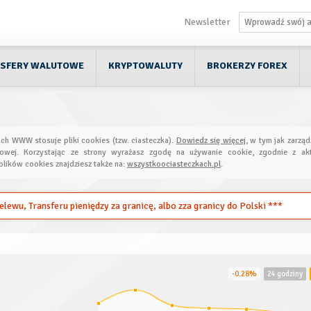
Newsletter
SFERY WALUTOWE
KRYPTOWALUTY
BROKERZY FOREX
ach WWW stosuje pliki cookies (tzw. ciasteczka).
Dowiedz się więcej
, w tym jak zarząd
towej. Korzystając ze strony wyrażasz zgodę na używanie cookie, zgodnie z akt
plików cookies znajdziesz także na:
wszystkoociasteczkach.pl
.
ewu, Transferu pieniędzy za granicę, albo zza granicy do Polski ***
-0.28%
24 godziny