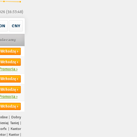
026 (16:33:48)
ON
CNY
olecamy
Wchodzę ›
Wchodzę ›
Promocja ›
Wchodzę ›
Wchodzę ›
Promocja ›
Wchodzę ›
nline
|
Dobry
eniaj Taniej
|
torfx
|
Kantor
ntor
|
Kantor
|