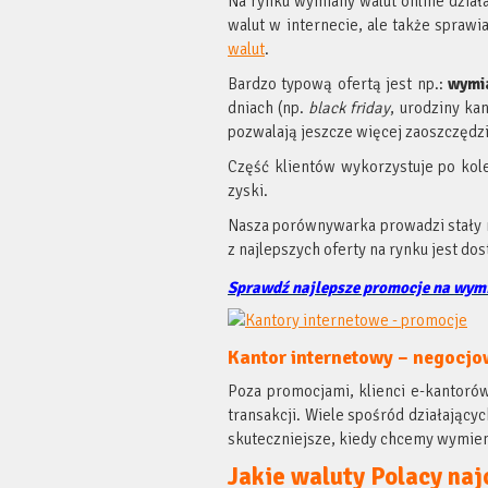
Na rynku wymiany walut online dział
walut w internecie, ale także sprawi
walut
.
Bardzo typową ofertą jest np.:
wymi
dniach (np.
black friday
, urodziny kan
pozwalają jeszcze więcej zaoszczędzić
Część klientów wykorzystuje po kol
zyski.
Nasza porównywarka prowadzi stały 
z najlepszych oferty na rynku jest do
Sprawdź najlepsze promocje na wym
Kantor internetowy – negocjo
Poza promocjami, klienci e-kantoró
transakcji. Wiele spośród działającyc
skuteczniejsze, kiedy chcemy wymie
Jakie waluty Polacy naj