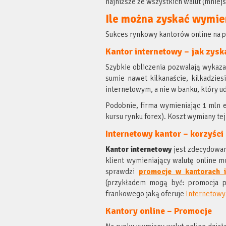
najniższe ze wszystkich walut (mniejs
Ile można zyskać wymie
Sukces rynkowy kantorów online na pe
Kantor internetowy – jak zyska
Szybkie obliczenia pozwalają wykaza
sumie nawet kilkanaście, kilkadzies
internetowym, a nie w banku, który ud
Podobnie, firma wymieniając 1 mln eu
kursu rynku forex). Koszt wymiany tej
Internetowy kantor – korzyści
Kantor internetowy
jest zdecydowan
klient wymieniający walutę online mo
sprawdzi
promocje w kantorach i
(przykładem mogą być: promocja pr
frankowego jaką oferuje
Internetowy
Kantory online – Promocje