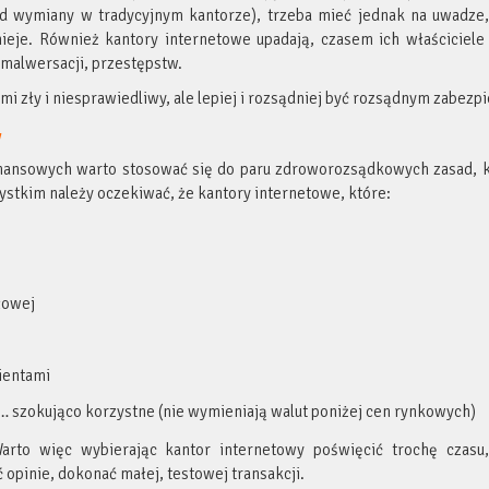
od wymiany w tradycyjnym kantorze), trzeba mieć jednak na uwadze,
nieje. Również kantory internetowe upadają, czasem ich właściciele
 malwersacji, przestępstw.
i zły i niesprawiedliwy, ale lepiej i rozsądniej być rozsądnym zabezpi
y
inansowych warto stosować się do paru zdroworozsądkowych zasad, 
stkim należy oczekiwać, że kantory internetowe, które:
łowej
ientami
e… szokująco korzystne (nie wymieniają walut poniżej cen rynkowych)
Warto więc wybierając kantor internetowy poświęcić trochę czasu,
opinie, dokonać małej, testowej transakcji.