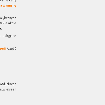
zystne ceny
na wymianę
 wybranych
takie akcje
a.
e osiągane
ocji
. Część
widualnych
atwiejsze i