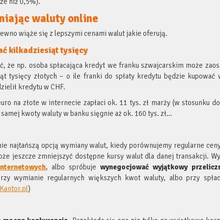
ze niż 0,5%).
niając waluty online
wno wiąże się z lepszymi cenami walut jakie oferują.
ć kilkadziesiąt tysięcy
ć, że np. osoba spłacająca kredyt we franku szwajcarskim może zao
iąt tysięcy złotych – o ile franki do spłaty kredytu będzie kupować
zielił kredytu w CHF.
ro na złote w internecie zapłaci ok. 11 tys. zł marży (w stosunku d
 samej kwoty waluty w banku sięgnie aż ok. 160 tys. zł…
ie najtańszą opcją wymiany walut, kiedy porównujemy regularne ceny
że jeszcze zmniejszyć dostępne kursy walut dla danej transakcji. Wy
nternetowych
, albo spróbuje
wynegocjować wyjątkowy przelicz
zy wymianie regularnych większych kwot waluty, albo przy spłac
Kantor.pl
)