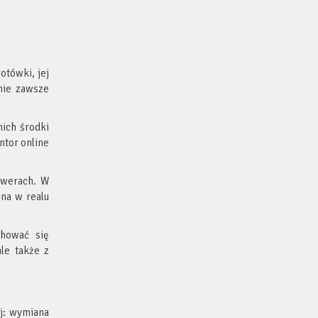
otówki, jej
nie zawsze
nich środki
ntor online
rwerach. W
jna w realu
chować się
le także z
ej: wymiana