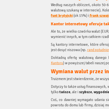
Według naszych obliczeń, około 50-6
walutową szukaną w internecie). Kol
funt
brytyjski
(ok 15%) i
frank szwaj
Kantor internetowy oferuje ta
Ale to, że wielka czwórka walut (EUR
wymienić innych, w tym całkiem rzadk
Są kantory internetowe, które oferuj
jest dosyć niszowa (np.
rand południ
Dokładną ofertę walutową danego k
Kantoru
) w powyższej tabeli naszej 
Wymiana walut przez in
Truizmem jest stwierdzenie, że wszyst
Dotyczy to także usług finansowych,
tylko
tańsze
, ale i
szybsze
,
wygodnie
Coś, co dawniej wymagało udania si
powrotu do domu lub firmy, dzisiaj 