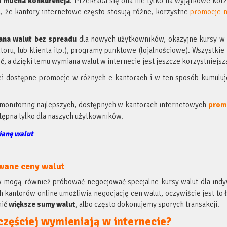
a
mocna konkurencja
. Przekłada się ona nie tylko na wyjątkowe kor
a, że kantory internetowe często stosują różne, korzystne
promocje 
ana walut bez spreadu
dla nowych użytkowników, okazyjne kursy w
toru, lub klienta itp.), programy punktowe (lojalnościowe). Wszystkie 
, a dzięki temu wymiana walut w internecie jest jeszcze korzystniejsz
ei dostępne promocje w różnych e-kantorach i w ten sposób kumuluj
monitoring najlepszych, dostępnych w kantorach internetowych
prom
stępna tylko dla naszych użytkowników.
ianę walut
wane ceny walut
w mogą również próbować negocjować specjalne kursy walut dla indy
h kantorów online umożliwia negocjację cen walut, oczywiście jest to ł
nić
większe sumy walut
, albo często dokonujemy sporych transakcji.
częściej wymieniają w internecie?