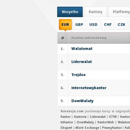
Wszystko
Kantory
Platformy
EUR
GBP
USD
CHF
CZK
#
Kantor internetowy
1.
Walutomat
2.
Liderwalut
3.
Trejdoo
4.
Internetowykantor
5.
DomWaluty
Kurencja.com
porównuje kursy w najpopular
Kantor
|
Kantoria
|
Liderwalut
|
ICTW
|
Kantor
InKantor
|
DomWaluty
|
KantorWeb
|
Waluto
Ekspert
|
Aforti Exchange
|
PewnyKantor
|
Kub