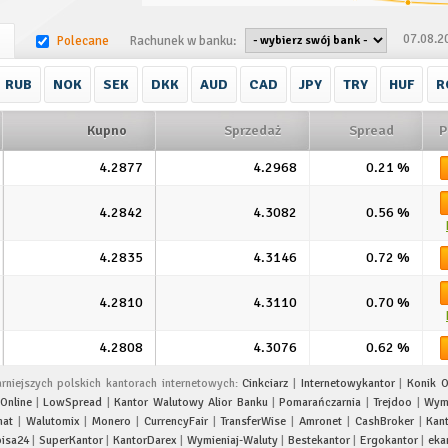
07.08.2
Polecane
Rachunek w banku:
RUB
NOK
SEK
DKK
AUD
CAD
JPY
TRY
HUF
R
Kupno
Sprzedaż
Spread
P
4.2877
4.2968
0.21
%
4.2842
4.3082
0.56
%
4.2835
4.3146
0.72
%
4.2810
4.3110
0.70
%
4.2808
4.3076
0.62
%
niejszych polskich kantorach internetowych:
Cinkciarz
|
Internetowykantor
|
Konik O
Online
|
LowSpread
|
Kantor Walutowy Alior Banku
|
Pomarańczarnia
|
Trejdoo
|
Wymi
mat
|
Walutomix
|
Monero
|
CurrencyFair
|
TransferWise
|
Amronet
|
CashBroker
|
Kan
isa24
|
SuperKantor
|
KantorDarex
|
Wymieniaj-Waluty
|
Bestekantor
|
Ergokantor
|
eka