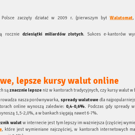
olsce zaczęły działać w 2009 r. (pierwszym był
Walutomat
,
ją rocznie
dziesiątki miliardów złotych
. Sukces e-kantorów wy
we, lepsze kursy walut online
ch są
znacznie lepsze
niż w kantorach tradycyjnych, czy kursy walut w
prowadza nasza porównywarka,
spready walutowe
dla najpopularniej
antorach online wynoszą zaledwie:
0,4-0,6%
. Podczas gdy spready w
wynoszą 1,5-2,0%, a w bankach sięgają nawet 6-7%.
cznik walut
w internecie jest tym lepszy im ważniejsza (częściej wymie
e
, które jest wymieniane najczęściej, w kantorach internetowych m