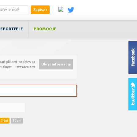
EPORTFELE
PROMOCJE
zać plikami cookies za
Ukryj informację
ualnymi ustawieniami
7 dni
30 dni