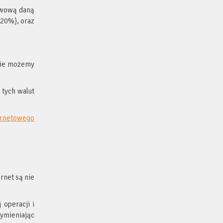
awową daną
 20%), oraz
 nie możemy
 tych walut
ernetowego
rnet są nie
operacji i
wymieniając