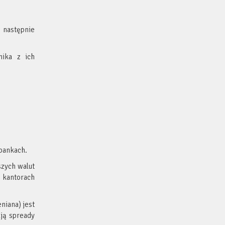
 następnie
nika z ich
 bankach.
szych walut
 kantorach
niana) jest
ają spready