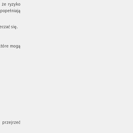
 że ryzyko
 popełniają
eczać się.
które mogą
 przejrzeć