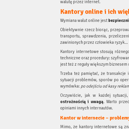
walutę przez internet.
Kantory online i ich wi
Wymiana walut online jest
bezpieczni
Obiektywnie rzecz biorąc, przeprowa
transportu, sprawdzenia, przelicze
zawinionych przez człowieka ryzyk…
Kantory internetowe stosują różneg
techniczne oraz procedury: szyfrowan
jest też z reguły większym biznesem 
Trzeba też pamiętać, że transakcje
sytuacji problemów, sporów po opera
wymówka:
po odejściu od kasy reklam
Oczywiście, jak w każdej sytuacj
ostrożnością
i uwagą
. Warto prze
opiniami innych internautów.
Kantor w internecie – problem
Mimo, że kantory internetowe są zna