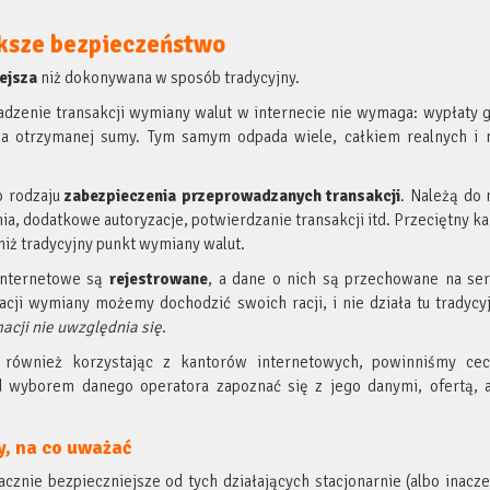
ększe bezpieczeństwo
ejsza
niż dokonywana w sposób tradycyjny.
dzenie transakcji wymiany walut w internecie nie wymaga: wypłaty g
nia otrzymanej sumy. Tym samym odpada wiele, całkiem realnych i 
o rodzaju
zabezpieczenia przeprowadzanych transakcji
. Należą do 
ia, dodatkowe autoryzacje, potwierdzanie transakcji itd. Przeciętny ka
niż tradycyjny punkt wymiany walut.
 internetowe są
rejestrowane
, a dane o nich są przechowane na se
cji wymiany możemy dochodzić swoich racji, i nie działa tu tradycy
acji nie uwzględnia się
.
i, również korzystając z kantorów internetowych, powinniśmy ce
d wyborem danego operatora zapoznać się z jego danymi, ofertą, a
y, na co uważać
cznie bezpieczniejsze od tych działających stacjonarnie (albo inacz