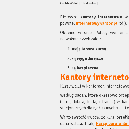
GieldaWalut
|
Pluskantor
|
Pierwsze
kantory internetowe
w P
powstał
InternetowyKantor.pl
itd.).
Obecnie w sieci Polacy wymienia
najważniejszych zalet:
mają
lepsze kursy
są
wygodniejsze
są
bezpieczne
Kantory interneto
Kursy walut w kantorach internetowy
Według badań, które okresowo prze
(euro, dolara, funta, i franka) w k
stacjonarnych dla tych samych walut 
Warto zwrócić uwagę, że kurs,
przeli
dana waluta. I tak,
kursy euro onlin