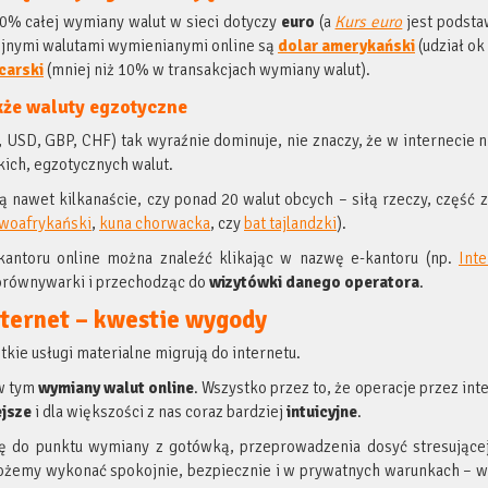
0% całej wymiany walut w sieci dotyczy
euro
(a
Kurs euro
jest podst
ejnymi walutami wymienianymi online są
dolar
amerykański
(udział ok
carski
(mniej niż 10% w transakcjach wymiany walut).
kże waluty egzotyczne
, USD, GBP, CHF) tak wyraźnie dominuje, nie znaczy, że w internecie
ich, egzotycznych walut.
ą nawet kilkanaście, czy ponad 20 walut obcych – siłą rzeczy, część z
owoafrykański
,
kuna chorwacka
, czy
bat tajlandzki
).
antoru online można znaleźć klikając w nazwę e-kantoru (np.
Int
porównywarki i przechodząc do
wizytówki danego operatora
.
ternet – kwestie wygody
kie usługi materialne migrują do internetu.
 w tym
wymiany walut online
. Wszystko przez to, że operacje przez inte
jsze
i dla większości z nas coraz bardziej
intuicyjne
.
ę do punktu wymiany z gotówką, przeprowadzenia dosyć stresującej 
możemy wykonać spokojnie, bezpiecznie i w prywatnych warunkach – 